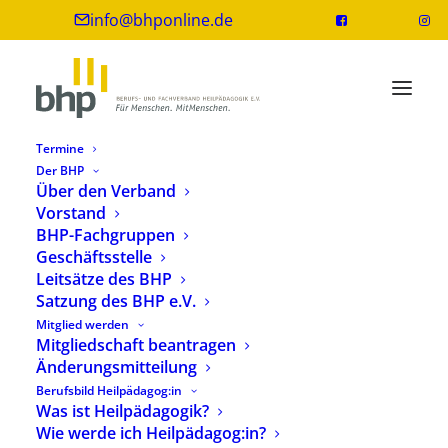
info@bhponline.de
Termine
Der BHP
Über den Verband
Vorstand
Felicitas Wesselmann
BHP-Fachgruppen
Geschäftsstelle
Leitsätze des BHP
Dipl.-Heilpädagogin, Kinderschutzfachkraft
Satzung des BHP e.V.
Mitglied werden
Zu den fachlichen Schwerpunkten von Felicitas
Mitgliedschaft beantragen
Weßelmann zählen Themenfelder der
Änderungsmitteilung
Heilpädagogische Familienhilfe; Kinderschutz;
Berufsbild Heilpädagog:in
Schutzkonzepte sowie der inklusiver
Was ist Heilpädagogik?
Kinderschutz.
Wie werde ich Heilpädagog:in?