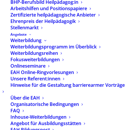
BHP-Berufsbild Heilpädagog:in
Arbeitshilfen und Positionspapiere
Zertifizierte heilpädagogische Anbieter
ZURÜCK
Ehrenpreis der Heilpädagogik
Stellenmarkt
Angebote
Immer auf dem Laufenden sein?
Weiterbildung
Abonnieren Sie unseren Newsletter.
Weiterbildungsprogramm im Überblick
Weiterbildungsreihen
Fokusweiterbildungen
Onlineseminare
Zur Newsletter-Anmeldung
EAH Online-Ringvorlesungen
Unsere Referent:innen
Hinweise für die Gestaltung barrierearmer Vorträge
Kontakt
Über die EAH
Organisatorische Bedingungen
Geschäftsstelle
FAQ
Herzbergstrasse 82–84
Inhouse-Weiterbildungen
10365 Berlin
Angebot für Ausbildungsstätten
EAH Bildungspost