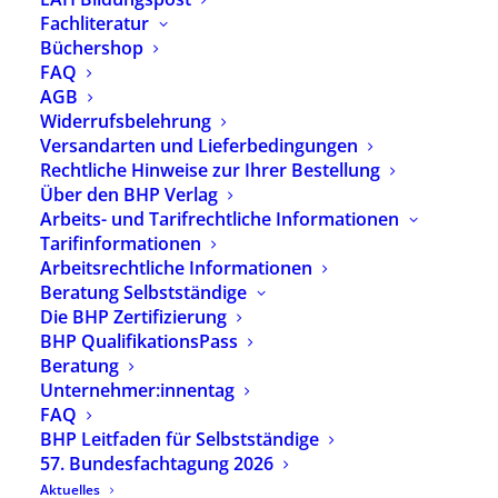
Telefon: 030 – 40 60 50 60
Fachliteratur
Fax: 030 – 40 60 50 69
Büchershop
eMail:
info@bhponline.de
FAQ
AGB
Telefonzeiten
Widerrufsbelehrung
Versandarten und Lieferbedingungen
Montag | Mittwoch
Rechtliche Hinweise zur Ihrer Bestellung
9–13 & 14–16 Uhr
Über den BHP Verlag
Arbeits- und Tarifrechtliche Informationen
Dienstag | Donnerstag
Tarifinformationen
9–13 & 14–17:30 Uhr
Arbeitsrechtliche Informationen
Beratung Selbstständige
Shop
Die BHP Zertifizierung
BHP QualifikationsPass
Widerrufsbelehrung
Beratung
Zahlungsarten
Unternehmer:innentag
AGB
FAQ
Rechtliche Hinweise zur Ihrer Bestellung
BHP Leitfaden für Selbstständige
57. Bundesfachtagung 2026
Vertrag widerrufen
Aktuelles