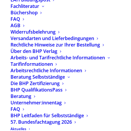
Handeln durch Dialog
Fachliteratur
– Bindung –
Büchershop
FAQ
Beziehung (PDF)
AGB
Widerrufsbelehrung
Ursprünglicher
Aktueller
15,00
€
5,95
€
Versandarten und Lieferbedingungen
Rechtliche Hinweise zur Ihrer Bestellung
Preis
Preis
inkl. 7 % MwSt.
Über den BHP Verlag
war:
ist:
Arbeits- und Tarifrechtliche Informationen
Tagungsbericht der 52. Bundesfachtagung 2018
15,00 €
5,95 €.
Tarifinformationen
Publikation im PDF-Format. Das Dokument
Arbeitsrechtliche Informationen
wird Ihnen nach dem Kauf per E-Mail
Beratung Selbstständige
zugesandt.
Die BHP Zertifizierung
BHP QualifikationsPass
In den Warenkorb
Beratung
Unternehmer:innentag
FAQ
BHP Leitfaden für Selbstständige
Artikelnummer
2600
Kategorien
Verlagsprogramm
,
57. Bundesfachtagung 2026
Grundlagen, Ausbildung &
Aktuelles