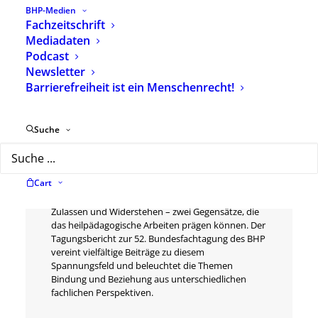
Profession
BHP-Medien
Schlagwörter
Tagungsbericht
,
Fachzeitschrift
Fachvorträge
,
Mediadaten
Dokumentation
,
Podcast
Heilpädagogogik
,
Newsletter
Tagungsdokumentation
Barrierefreiheit ist ein Menschenrecht!
Suche
Beschreibung
Zusätzliche Informationen
Cart
Zulassen und Widerstehen – zwei Gegensätze, die
das heilpädagogische Arbeiten prägen können. Der
Tagungsbericht zur 52. Bundesfachtagung des BHP
vereint vielfältige Beiträge zu diesem
Spannungsfeld und beleuchtet die Themen
Bindung und Beziehung aus unterschiedlichen
fachlichen Perspektiven.