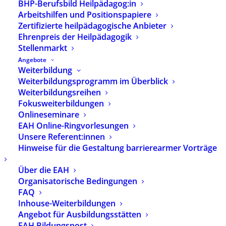
BHP-Berufsbild Heilpädagog:in
Arbeitshilfen und Positionspapiere
Zertifizierte heilpädagogische Anbieter
Ehrenpreis der Heilpädagogik
Stellenmarkt
Angebote
Weiterbildung
Weiterbildungsprogramm im Überblick
Weiterbildungsreihen
Fokusweiterbildungen
Onlineseminare
EAH Online-Ringvorlesungen
Unsere Referent:innen
Hinweise für die Gestaltung barrierearmer Vorträge
Über die EAH
Zulassen und
Organisatorische Bedingungen
FAQ
Widerstehen
Inhouse-Weiterbildungen
Heilpädagogisch
Angebot für Ausbildungsstätten
EAH Bildungspost