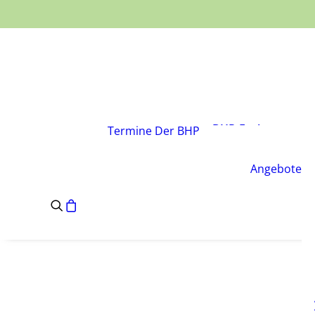
Über den Verband
Vorstand
BHP-Fachgruppen
Termine
Der BHP
Geschäftsstelle
Leitsätze des BHP
Angebote
Satzung des BHP
e.V.