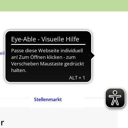
Was ist
Heilpädagogik?
Wie werde ich
Heilpädagog:in?
BHP-Berufsbild
Heilpädagog:in
eilpädagog:in
Arbeitshilfen und
rift
Positionspapiere
n
Zertifizierte
heilpädagogische
Anbieter
heit ist
Ehrenpreis der
enrecht!
Heilpädagogik
Stellenmarkt
er