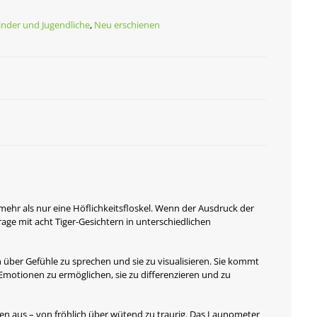
inder und Jugendliche
,
Neu erschienen
 mehr als nur eine Höflichkeitsfloskel. Wenn der Ausdruck der
age mit acht Tiger-Gesichtern in unterschiedlichen
 über Gefühle zu sprechen und sie zu visualisieren. Sie kommt
motionen zu ermöglichen, sie zu differenzieren und zu
nen aus – von fröhlich über wütend zu traurig. Das Launometer