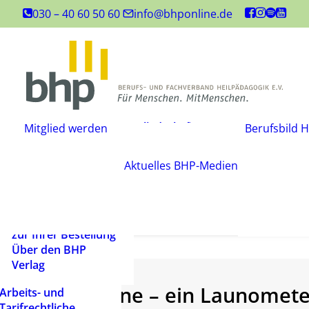
Inhouse-
030 – 40 60 50 60
info@bhponline.de
Weiterbildungen
Angebot für
Ausbildungsstätten
EAH Bildungspost
Fachliteratur
Mitgliedschaft
Büchershop
Mitglied werden
Berufsbild H
Fachzeitsch
beantragen
FAQ
Mediadate
Änderungsmitteilung
AGB
Aktuelles
BHP-Medien
Podcast
Widerrufsbelehrung
Newsletter
Versandarten und
Barrierefrei
Lieferbedingungen
ein Mensch
Rechtliche Hinweise
zur Ihrer Bestellung
Über den BHP
Verlag
Tigerlaune – ein Launomet
Arbeits- und
Tarifrechtliche