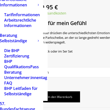
Informationen
6,95
€
–
29,95
€
inkl. MwSt.
zzgl.
Versandkosten
Tarifinformationen
Arbeitsrechtliche
Ein Ausdruck für mein Gefühl
Informationen
Die acht Tiger-Gesichter drücken die unterschiedlichsten Emotio
Beratung
funktioniert wie eine Parkscheibe, an der so lange gedreht werde
Selbstständige
Zustand am ehesten widerspiegelt.
Die BHP
Erhältlich als Einzelstück oder im 5er Set
Zertifizierung
BHP
Verpackungsart
QualifikationsPass
Beratung
Unternehmer:innentag
Zurücksetzen
FAQ
BHP Leitfaden für
Selbstständige
In den Warenkorb
57.
Bundesfachtagung