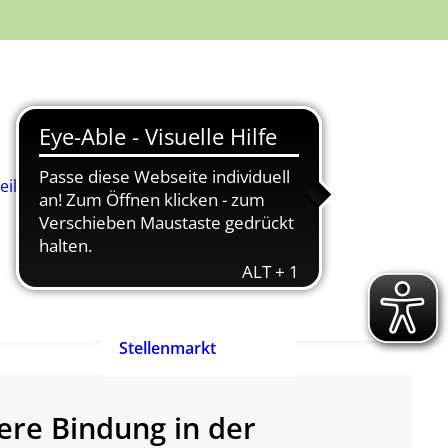
Was ist
Heilpädagogik?
Wie werde ich
Heilpädagog:in?
BHP-Berufsbild
Heilpädagog:in
eilpädagog:in
Arbeitshilfen und
rift
Positionspapiere
n
Zertifizierte
heilpädagogische
Anbieter
heit ist
Ehrenpreis der
enrecht!
Heilpädagogik
Stellenmarkt
here Bindung in der