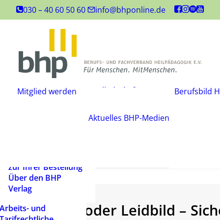
Inhouse-
030 – 40 60 50 60
info@bhponline.de
Weiterbildungen
Angebot für
Ausbildungsstätten
EAH Bildungspost
Fachliteratur
Mitgliedschaft
Büchershop
Mitglied werden
Berufsbild H
Fachzeitsch
beantragen
FAQ
Mediadate
Änderungsmitteilung
AGB
Aktuelles
BHP-Medien
Podcast
Widerrufsbelehrung
Newsletter
Versandarten und
Barrierefrei
Lieferbedingungen
ein Mensch
Rechtliche Hinweise
zur Ihrer Bestellung
Über den BHP
Verlag
Leitbild oder Leidbild – Sic
Arbeits- und
Tarifrechtliche