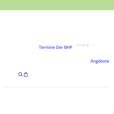
Über den Verband
Vorstand
BHP-Fachgruppen
Termine
Der BHP
Geschäftsstelle
Leitsätze des BHP
Angebote
Satzung des BHP
e.V.