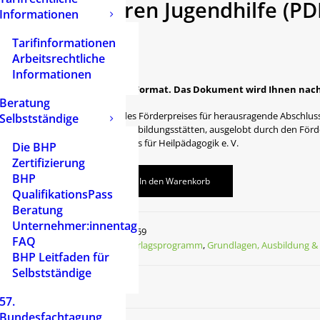
stationären Jugendhilfe (P
Informationen
5,95
€
Tarifinformationen
Arbeitsrechtliche
inkl. 7 % MwSt.
Informationen
Publikation im PDF-Format. Das Dokument wird Ihnen nach
Beratung
Preisträgerin 2018 des Förderpreises für herausragende Abschlu
Selbstständige
heilpädagogischer Ausbildungsstätten, ausgelobt durch den Förd
Internationalen Archivs für Heilpädagogik e. V.
Die BHP
Zertifizierung
BHP
In den Warenkorb
QualifikationsPass
Beratung
Unternehmer:innentag
Artikelnummer
2559
FAQ
Kategorien
Verlagsprogramm
,
Grundlagen, Ausbildung & 
BHP Leitfaden für
Selbstständige
57.
Bundesfachtagung