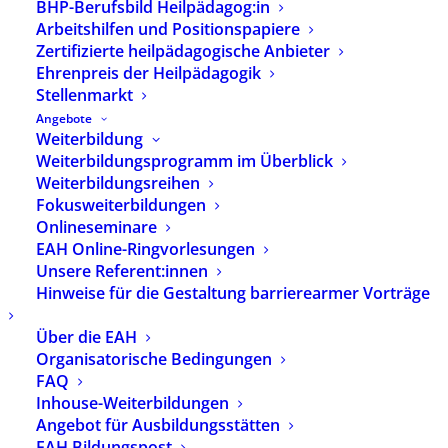
BHP-Berufsbild Heilpädagog:in
Denkbewegungen zwischen
Arbeitshilfen und Positionspapiere
Heilpädagogik und Philosophie
Zertifizierte heilpädagogische Anbieter
Michaela Menth
Ehrenpreis der Heilpädagogik
Stellenmarkt
Vorrätig
Angebote
Weiterbildung
Weiterbildungsprogramm im Überblick
In den Warenkorb
Weiterbildungsreihen
Fokusweiterbildungen
Onlineseminare
Artikelnummer
2606
EAH Online-Ringvorlesungen
Kategorien
Verlagsprogramm
,
Unsere Referent:innen
Grundlagen, Ausbildung &
Hinweise für die Gestaltung barrierearmer Vorträge
Profession
,
Neu erschienen
Schlagwörter
Heilpädagogik
,
Heilpädagogische Haltung
,
Über die EAH
heilpädagogische
Organisatorische Bedingungen
Konpetenzen
,
FAQ
Heilpädagogisches arbeiten
Inhouse-Weiterbildungen
Angebot für Ausbildungsstätten
EAH Bildungspost