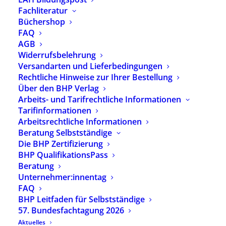
Fachliteratur
Büchershop
FAQ
Beschreibung
Zusätzliche Informationen
AGB
Widerrufsbelehrung
Versandarten und Lieferbedingungen
Haltung und heilpädagogische Haltung sind
Rechtliche Hinweise zur Ihrer Bestellung
vielfältig verwendete Begriffe, deren
Über den BHP Verlag
zugrundeliegendes Verständnis meist offen bleibt.
Arbeits- und Tarifrechtliche Informationen
Die Schrift greift diese Beobachtung auf und
durchdenkt heilpädagogische Haltung mit
Tarifinformationen
philosophischen Bezügen. Heilpädagogische
Arbeitsrechtliche Informationen
Haltung wird zum einen auf der Grundlage eines
Beratung Selbstständige
Ermöglichungsgrundes aus Disziplin und
Die BHP Zertifizierung
Profession verstanden, zum anderen als ein
BHP QualifikationsPass
Geschehen, das sich zwischen zwei oder mehr
Beratung
Personen und in einem Umfeld ereignet, das von
Unternehmer:innentag
verschiedenen Einflüssen gerahmt ist. Dabei
werden Zusammenhänge von Verantwortung,
FAQ
Macht, Gewalt, Selbstbestimmung für
BHP Leitfaden für Selbstständige
heilpädagogische Haltungsgeschehen reflektiert.
57. Bundesfachtagung 2026
Die Haltung zugrundeliegende Frage nach dem
Aktuelles
guten Leben entfaltet Impulse für eine Ethik der