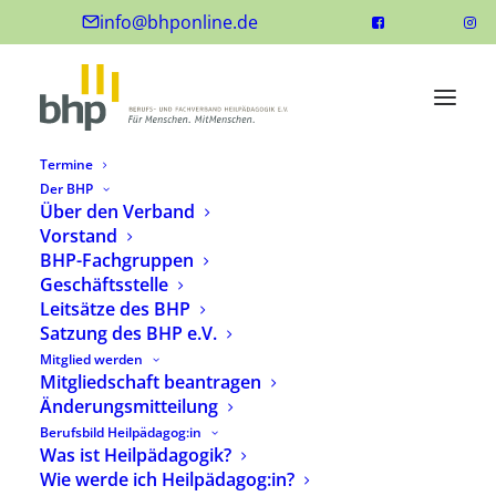
info@bhponline.de
Termine
Der BHP
Über den Verband
Vorstand
BHP-Fachgruppen
Geschäftsstelle
Leitsätze des BHP
Satzung des BHP e.V.
Heilpädagogische
Mitglied werden
Mitgliedschaft beantragen
Haltung
Änderungsmitteilung
Berufsbild Heilpädagog:in
20,00
€
Was ist Heilpädagogik?
Wie werde ich Heilpädagog:in?
inkl. 7 % MwSt.
zzgl.
Versandkosten