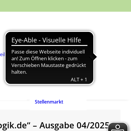
Was ist
Heilpädagogik?
Wie werde ich
Heilpädagog:in?
BHP-Berufsbild
Heilpädagog:in
eilpädagog:in
Arbeitshilfen und
rift
Positionspapiere
n
Zertifizierte
heilpädagogische
Anbieter
heit ist
Ehrenpreis der
enrecht!
Heilpädagogik
Stellenmarkt
gogik.de“ – Ausgabe 04/2025