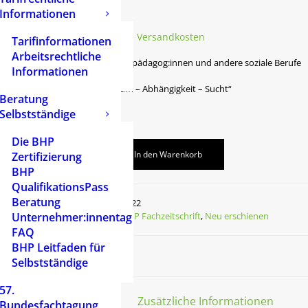
Informationen
6,50
€
inkl. 7 % MwSt.
zzgl.
Versandkosten
Tarifinformationen
Arbeitsrechtliche
Fachzeitschrift für Heilpädagog:innen und andere soziale Berufe
Informationen
Ausgabe 4/2025
Themenheft: „Konsum – Abhängigkeit – Sucht“
Beratung
Selbstständige
Vorrätig
Die BHP
In den Warenkorb
Zertifizierung
BHP
QualifikationsPass
Beratung
Artikelnummer
2622
Unternehmer:innentag
Kategorien
BHP Fachzeitschrift
,
Neu erschienen
FAQ
BHP Leitfaden für
Selbstständige
57.
Beschreibung
Zusätzliche Informationen
Bundesfachtagung