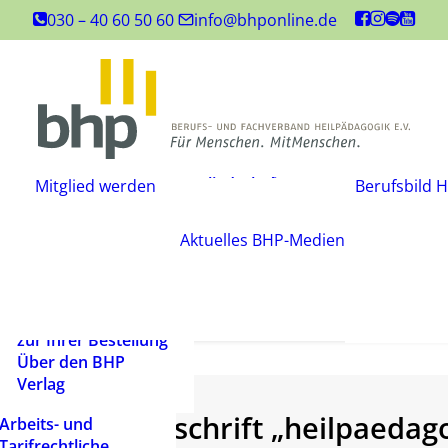
Inhouse-
030 – 40 60 50 60
info@bhponline.de
Weiterbildungen
Angebot für
Ausbildungsstätten
EAH Bildungspost
Fachliteratur
Mitgliedschaft
Büchershop
Mitglied werden
Berufsbild H
Fachzeitsch
beantragen
FAQ
Mediadate
Änderungsmitteilung
AGB
Aktuelles
BHP-Medien
Podcast
Widerrufsbelehrung
Newsletter
Versandarten und
Barrierefrei
Lieferbedingungen
ein Mensch
Rechtliche Hinweise
zur Ihrer Bestellung
Über den BHP
Verlag
Fachzeitschrift „heilpaeda
Arbeits- und
Tarifrechtliche