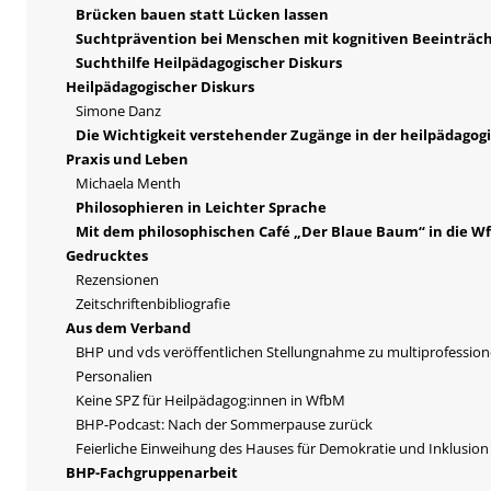
Brücken bauen statt Lücken lassen
Suchtprävention bei Menschen mit kognitiven Beeinträc
Suchthilfe Heilpädagogischer Diskurs
Heilpädagogischer Diskurs
Simone Danz
Die Wichtigkeit verstehender Zugänge in der heilpädagog
Praxis und Leben
Michaela Menth
Philosophieren in Leichter Sprache
Mit dem philosophischen Café „Der Blaue Baum“ in die W
Gedrucktes
Rezensionen
Zeitschriftenbibliografie
Aus dem Verband
BHP und vds veröffentlichen Stellungnahme zu multiprofession
Personalien
Keine SPZ für Heilpädagog:innen in WfbM
BHP-Podcast: Nach der Sommerpause zurück
Feierliche Einweihung des Hauses für Demokratie und Inklusion 
BHP-Fachgruppenarbeit