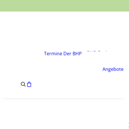
Über den Verband
Vorstand
BHP-Fachgruppen
Termine
Der BHP
Geschäftsstelle
Leitsätze des BHP
Angebote
Satzung des BHP
e.V.