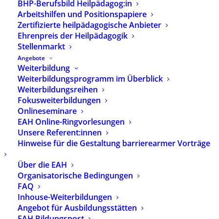
BHP-Berufsbild Heilpädagog:in
Arbeitshilfen und Positionspapiere
Zertifizierte heilpädagogische Anbieter
Ehrenpreis der Heilpädagogik
Stellenmarkt
Angebote
Weiterbildung
Weiterbildungsprogramm im Überblick
Weiterbildungsreihen
Fokusweiterbildungen
Onlineseminare
EAH Online-Ringvorlesungen
Unsere Referent:innen
Hinweise für die Gestaltung barrierearmer Vorträge
Über die EAH
Fachzeitschrift
Organisatorische Bedingungen
„heilpaedagogik.de“ –
FAQ
Inhouse-Weiterbildungen
Ausgabe 02/2026
Angebot für Ausbildungsstätten
EAH Bildungspost