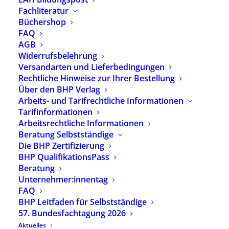
7,95
€
Fachliteratur
Büchershop
inkl. 7 % MwSt.
zzgl.
Versandkosten
FAQ
Fachzeitschrift für Heilpädagog:innen und andere
AGB
soziale Berufe
Widerrufsbelehrung
Ausgabe 2/2026
Versandarten und Lieferbedingungen
Themenheft: „Zugehörigkeit als Auftrag“
Rechtliche Hinweise zur Ihrer Bestellung
Über den BHP Verlag
Vorrätig
Arbeits- und Tarifrechtliche Informationen
Tarifinformationen
In den Warenkorb
Arbeitsrechtliche Informationen
Beratung Selbstständige
Die BHP Zertifizierung
Artikelnummer
2624
BHP QualifikationsPass
Kategorien
BHP Fachzeitschrift
,
Neu
Beratung
erschienen
Unternehmer:innentag
FAQ
BHP Leitfaden für Selbstständige
57. Bundesfachtagung 2026
Aktuelles