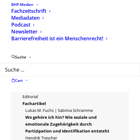
BHP-Medien
Beschreibung
Zusätzliche Informationen
Fachzeitschrift
Mediadaten
Podcast
Fachzeitschrift
Newsletter
heilpaedagogik.de
Barrierefreiheit ist ein Menschenrecht!
Themenheft:
„Zugehörigkeit als
Suche
Auftrag“
erschienen: 22. April 2026
Cart
Umfang: 56 Seiten
Editorial
Fachartikel
Lukas M. Fuchs | Sabrina Schramme
Wo gehöre ich hin? Wie soziale und
emotionale Zugehörigkeit durch
Partizipation und Identifikation entsteht
Hendrik Trescher