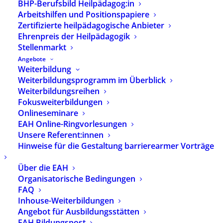
BHP-Berufsbild Heilpädagog:in
Arbeitshilfen und Positionspapiere
Zertifizierte heilpädagogische Anbieter
Ehrenpreis der Heilpädagogik
Stellenmarkt
Angebote
Weiterbildung
Weiterbildungsprogramm im Überblick
Weiterbildungsreihen
Fokusweiterbildungen
Onlineseminare
EAH Online-Ringvorlesungen
Unsere Referent:innen
Hinweise für die Gestaltung barrierearmer Vorträge
Über die EAH
BildungsArbeit.
Organisatorische Bedingungen
FAQ
Schlüssel zur
Inhouse-Weiterbildungen
Inklusion
Angebot für Ausbildungsstätten
EAH Bildungspost