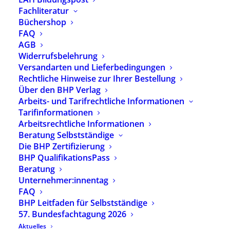
Fachliteratur
18,00
€
Büchershop
inkl. 7 % MwSt.
zzgl.
Versandkosten
FAQ
AGB
Ein neues Verständnis von Arbeit und Bildung in
Widerrufsbelehrung
„Werkstätten für behinderte Menschen“
Versandarten und Lieferbedingungen
Rechtliche Hinweise zur Ihrer Bestellung
Vorrätig
Über den BHP Verlag
Arbeits- und Tarifrechtliche Informationen
In den Warenkorb
Tarifinformationen
Arbeitsrechtliche Informationen
Beratung Selbstständige
Artikelnummer
2557
Die BHP Zertifizierung
Kategorien
Erwachsene Menschen
,
BHP QualifikationsPass
Verlagsprogramm
Beratung
Schlagwörter
Bildung in Werkstätten
,
Unternehmer:innentag
Werkstätten für Behinderte
FAQ
Menschen
,
BHP Verlag
,
BHP Leitfaden für Selbstständige
Bildungsarbeit
,
Publikation
57. Bundesfachtagung 2026
Aktuelles