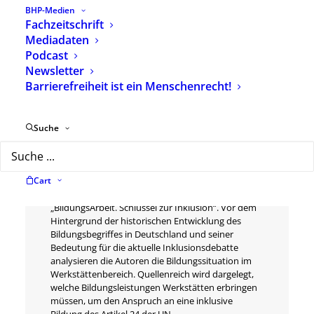
BHP-Medien
Fachzeitschrift
Mediadaten
Beschreibung
Zusätzliche Informationen
Podcast
Newsletter
Barrierefreiheit ist ein Menschenrecht!
Seit dem Ende der 1960er Jahre gibt es in
Deutschland sogenannte Werkstätten für
behinderte Menschen (WfbM). Sie dienen als
Suche
Einrichtungen zur Eingliederung von Menschen mit
Beeinträchtigungen in das Arbeitsleben und zur
Einbeziehung in die Gesellschaft. Ob und wie sie
Cart
diese Aufgabe erfüllen und die sozialpolitischen
Ziele erreichen, untersucht das Buch
„BildungsArbeit. Schlüssel zur Inklusion“. Vor dem
Hintergrund der historischen Entwicklung des
Bildungsbegriffes in Deutschland und seiner
Bedeutung für die aktuelle Inklusionsdebatte
analysieren die Autoren die Bildungssituation im
Werkstättenbereich. Quellenreich wird dargelegt,
welche Bildungsleistungen Werkstätten erbringen
müssen, um den Anspruch an eine inklusive