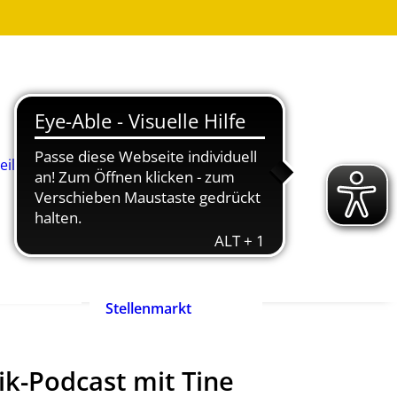
Was ist
Heilpädagogik?
Wie werde ich
Heilpädagog:in?
BHP-Berufsbild
Heilpädagog:in
eilpädagog:in
Arbeitshilfen und
rift
Positionspapiere
n
Zertifizierte
heilpädagogische
Anbieter
heit ist
Ehrenpreis der
enrecht!
Heilpädagogik
Stellenmarkt
ik-Podcast mit Tine