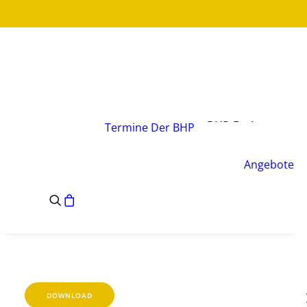
Über den Verband
Vorstand
BHP-Fachgruppen
Termine
Der BHP
Geschäftsstelle
Leitsätze des BHP
Angebote
Satzung des BHP
e.V.
DOWNLOAD