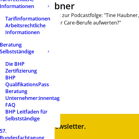
Haubner
Informationen
Transkript zur Podcastfolge: "Tine Haubner,
14
Tarifinformationen
können wir Care-Berufe aufwerten?"
Arbeitsrechtliche
55.82 KB
Informationen
Beratung
1
Selbstständige
Die BHP
. April 2026
Zertifizierung
BHP
. April 2026
QualifikationsPass
Beratung
Unternehmer:innentag
FAQ
BHP Leitfaden für
Selbstständige
en Sie unseren Newsletter.
57.
Bundesfachtagung