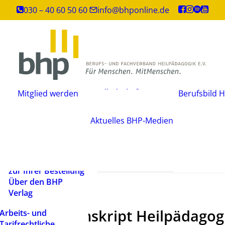
Inhouse-
030 – 40 60 50 60
info@bhponline.de
Weiterbildungen
Angebot für
Ausbildungsstätten
EAH Bildungspost
Fachliteratur
Mitgliedschaft
Büchershop
Mitglied werden
Berufsbild H
Fachzeitsch
beantragen
FAQ
Mediadate
Änderungsmitteilung
AGB
Aktuelles
BHP-Medien
Podcast
Widerrufsbelehrung
Newsletter
Versandarten und
Barrierefrei
Lieferbedingungen
ein Mensch
Rechtliche Hinweise
zur Ihrer Bestellung
Über den BHP
Verlag
Transkript Heilpädagog
Arbeits- und
Tarifrechtliche