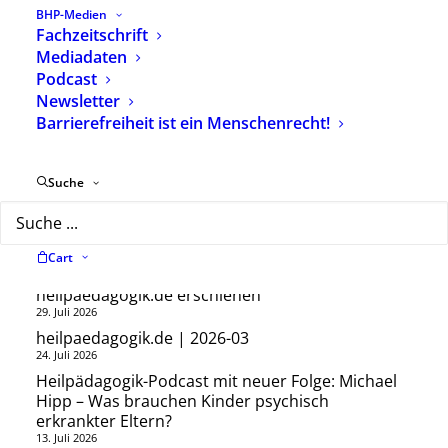
von Unicef
www.unicef.de/mitmachen/tag-
BHP-Medien
der-kinderrechte
Fachzeitschrift
Mediadaten
Foto: Sharon McCutcheon/Pexels
Podcast
Newsletter
Barrierefreiheit ist ein Menschenrecht!
Suche
Neueste Beiträge
Cart
Neue Ausgabe der BHP-Fachzeitschrift
heilpaedagogik.de erschienen
29. Juli 2026
heilpaedagogik.de | 2026-03
24. Juli 2026
Heilpädagogik-Podcast mit neuer Folge: Michael
Hipp – Was brauchen Kinder psychisch
erkrankter Eltern?
13. Juli 2026