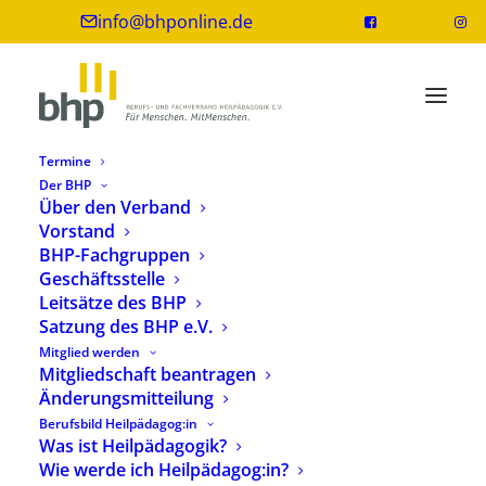
info@bhponline.de
Termine
Der BHP
Über den Verband
Vorstand
Kinderrechtskonvention:
BHP-Fachgruppen
Kinderschutzbund fordert
Geschäftsstelle
Kinderrechte ins Grundgesetz
Leitsätze des BHP
Satzung des BHP e.V.
20. November 2019
1 Minuten
Mitglied werden
Mitgliedschaft beantragen
Änderungsmitteilung
Berufsbild Heilpädagog:in
Was ist Heilpädagogik?
Wie werde ich Heilpädagog:in?
Heute vor 30 Jahren wurde die