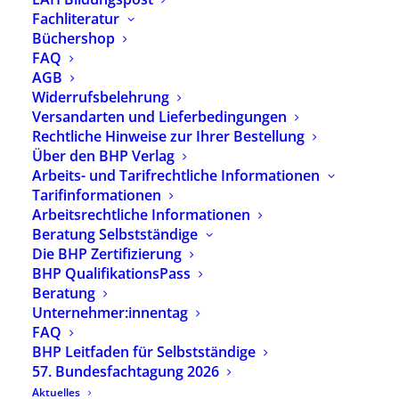
Jahresende einen entsprechenden
Fachliteratur
Gesetzesentwurf vorzulegen.
Büchershop
FAQ
Am 20. November 1989 hatten sich die
AGB
Mitgliedsstaaten der Vereinten Nationen dazu
Widerrufsbelehrung
Versandarten und Lieferbedingungen
verpflichtet, Kindern grundlegende Rechte zu
Rechtliche Hinweise zur Ihrer Bestellung
garantieren: Unter anderem das Recht auf Schutz
Über den BHP Verlag
vor Gewalt, das Recht auf Freizeit, das Recht auf
Arbeits- und Tarifrechtliche Informationen
Bildung. Zudem solle das Wohl des Kindes bei
Tarifinformationen
allen Maßnahmen vorrangig berücksichtigt
Arbeitsrechtliche Informationen
werden.
Beratung Selbstständige
Die BHP Zertifizierung
Informationen zur Forderung des
Deutschen
BHP QualifikationsPass
Kinderschutzbundes
sowie zum
geplanten
Beratung
Gesetzesentwurf.
Unternehmer:innentag
FAQ
Weitere Informationen zu Terminen und
BHP Leitfaden für Selbstständige
Aktionen anlässlich des Internationalen Tag
57. Bundesfachtagung 2026
der Kinderrechte gibt es u.a. auf der Website
Aktuelles