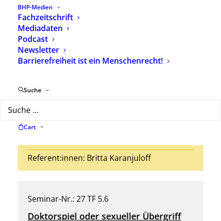
BHP-Medien
Die Offene Arbeit in
Fachzeitschrift
Kindertagesstätten -in kritischer
Mediadaten
Betrachtung ressourcenorientiert für
Podcast
Newsletter
heilpädagogisches Handeln ansetzen
Barrierefreiheit ist ein Menschenrecht!
Ort: Online
Suche
Datum:
06.11.2027 – 13.11.2027
Anmeldeschluss: 08.10.2027
Cart
Plätze verfügbar
Referent:innen:
Britta Karanjuloff
Seminar-Nr.: 27 TF 5.6
Doktorspiel oder sexueller Übergriff