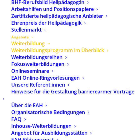
BHP-Berufsbild Heilpädagog:in
Europäischen Akademie für
Arbeitshilfen und Positionspapiere
Heilpädagogik (EAH).
Zertifizierte heilpädagogische Anbieter
Weitergehende Information
Ehrenpreis der Heilpädagogik
über die EAH
finden Sie hier
.
Stellenmarkt
Angebote
Weiterbildung
Freitextsuche:
Weiterbildungsprogramm im Überblick
Weiterbildungsreihen
Fokusweiterbildungen
Onlineseminare
Ort:
EAH Online-Ringvorlesungen
Unsere Referent:innen
Hinweise für die Gestaltung barrierearmer Vorträge
Seminarnummer:
Über die EAH
Organisatorische Bedingungen
FAQ
SUCHEN
LÖSCHEN
Inhouse-Weiterbildungen
Angebot für Ausbildungsstätten
EAH Bildungspost