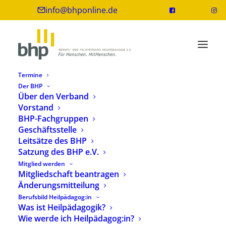
info@bhponline.de
Termine
Der BHP
Über den Verband
Vorstand
BHP-Fachgruppen
Geschäftsstelle
Leitsätze des BHP
Satzung des BHP e.V.
Mitglied werden
Weiterbildungsprogramm im Überblick
Mitgliedschaft beantragen
Änderungsmitteilung
Berufsbild Heilpädagog:in
Was ist Heilpädagogik?
Ein Weiterbildungsangebot der
Wie werde ich Heilpädagog:in?