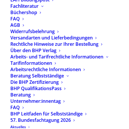
Fachliteratur
Büchershop
Seminar-Nr.: 27 W 1.19
FAQ
Heilpädagogische Diagnostik:
AGB
Widerrufsbelehrung
Intelligenztests
Versandarten und Lieferbedingungen
Ort: Amelie Nebenan Cafe & Bistro,
Rechtliche Hinweise zur Ihrer Bestellung
Europaplatz 10, 99091 Erfurt
Über den BHP Verlag
Arbeits- und Tarifrechtliche Informationen
Tarifinformationen
Datum:
Arbeitsrechtliche Informationen
22.10.2027 – 23.10.2027
Beratung Selbstständige
Anmeldeschluss: 17.09.2027
Die BHP Zertifizierung
BHP QualifikationsPass
Plätze verfügbar
Beratung
Unternehmer:innentag
Referent:innen:
Christina Reichenbach
FAQ
BHP Leitfaden für Selbstständige
57. Bundesfachtagung 2026
Seminar-Nr.: 27 TF 1.12
Aktuelles