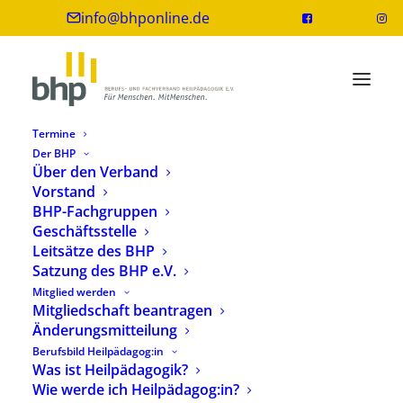
info@bhponline.de
Termine
Der BHP
Über den Verband
Vorstand
BHP-Fachgruppen
Geschäftsstelle
Leitsätze des BHP
Satzung des BHP e.V.
Mitglied werden
Weiterbildungsprogramm im Überblick
Mitgliedschaft beantragen
Änderungsmitteilung
Berufsbild Heilpädagog:in
Was ist Heilpädagogik?
Ein Weiterbildungsangebot der
Wie werde ich Heilpädagog:in?