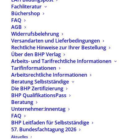
Fachliteratur
Büchershop
Seminar-Nr.: 26 W 7.9
FAQ
Heilpädagogische Autismus-Beratung
AGB
Widerrufsbelehrung
Evaluationsmodul
Versandarten und Lieferbedingungen
Ort: Heilpädagogische Praxis, Roseller
Rechtliche Hinweise zur Ihrer Bestellung
Straße 4, 41539 Dormagen
Über den BHP Verlag
Arbeits- und Tarifrechtliche Informationen
Tarifinformationen
Datum:
Arbeitsrechtliche Informationen
30.10.2026 – 31.10.2026
Beratung Selbstständige
Anmeldeschluss: 04.09.2026
Die BHP Zertifizierung
BHP QualifikationsPass
Wenige Plätze verfügbar
Beratung
Unternehmer:innentag
Referent:innen:
Heike Zett
,
Jens Jürgen
FAQ
Clausen
BHP Leitfaden für Selbstständige
57. Bundesfachtagung 2026
Aktuelles