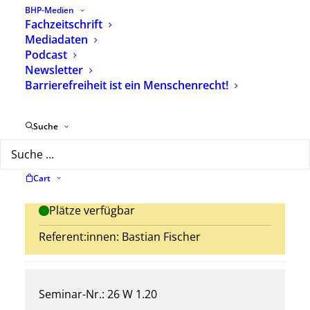
Seminar-Nr.: 26 O 26.2
BHP-Medien
Fachzeitschrift
Verstehen und Verantwortung als
Mediadaten
Grundlagen professionellen Handelns
Podcast
im Umgang mit Kindern mit
Newsletter
Barrierefreiheit ist ein Menschenrecht!
herausfordernden Verhaltensweisen
Ort: Online
Suche
Datum:
05.11.2026 – 05.11.2026
Cart
Anmeldeschluss: 02.10.2026
Plätze verfügbar
Referent:innen: Bastian Fischer
Seminar-Nr.: 26 W 1.20