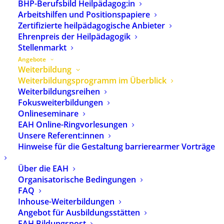
BHP-Berufsbild Heilpädagog:in
Europäischen Akademie für
Arbeitshilfen und Positionspapiere
Heilpädagogik (EAH).
Zertifizierte heilpädagogische Anbieter
Weitergehende Information
Ehrenpreis der Heilpädagogik
über die EAH
finden Sie hier
.
Stellenmarkt
Angebote
Weiterbildung
Freitextsuche:
Weiterbildungsprogramm im Überblick
Weiterbildungsreihen
Fokusweiterbildungen
Onlineseminare
Ort:
EAH Online-Ringvorlesungen
Unsere Referent:innen
Hinweise für die Gestaltung barrierearmer Vorträge
Seminarnummer:
Über die EAH
Organisatorische Bedingungen
FAQ
SUCHEN
LÖSCHEN
Inhouse-Weiterbildungen
Angebot für Ausbildungsstätten
EAH Bildungspost