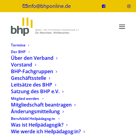
info@bhponline.de
Termine
Der BHP
Über den Verband
Vorstand
BHP-Fachgruppen
Geschäftsstelle
Leitsätze des BHP
Satzung des BHP e.V.
Mitglied werden
Weiterbildungsprogramm im Überblick
Mitgliedschaft beantragen
Änderungsmitteilung
Berufsbild Heilpädagog:in
Was ist Heilpädagogik?
Ein Weiterbildungsangebot der
Wie werde ich Heilpädagog:in?