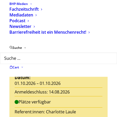
BHP-Medien
Fachzeitschrift
Mediadaten
Seminar-Nr.: 26 E 11
Podcast
Newsletter
Jedes Kind ist einzigartig!
Barrierefreiheit ist ein Menschenrecht!
Heilpädagogische Begleitung von
Eltern im Umgang mit der Diagnose
Suche
einer Beeinträchtigung ihres Kindes
Ort: Ausbildungshotel St. Theresia,
Hanebergstr. 8, 80637 München
Cart
Datum:
01.10.2026 – 01.10.2026
Anmeldeschluss: 14.08.2026
Plätze verfügbar
Referent:innen:
Charlotte Laule