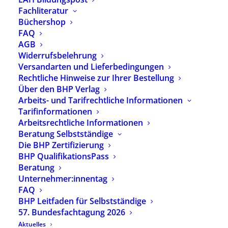
Fachliteratur
Büchershop
Seminar-Nr.: 26 F 7.3
FAQ
Leistungen der Eingliederungshilfe für
AGB
Widerrufsbelehrung
bereits eingeschulte Kinder mit
Versandarten und Lieferbedingungen
körperlichen und/oder geistigen
Rechtliche Hinweise zur Ihrer Bestellung
Behinderungen - Zuständigkeiten
Über den BHP Verlag
Anspruchsvoraussetzungen und
Arbeits- und Tarifrechtliche Informationen
Tarifinformationen
Leistungsumfang
Arbeitsrechtliche Informationen
Ort: Online
Beratung Selbstständige
Die BHP Zertifizierung
BHP QualifikationsPass
Datum:
Beratung
29.09.2026 – 13.10.2026
Unternehmer:innentag
Anmeldeschluss: 28.08.2026
FAQ
BHP Leitfaden für Selbstständige
Plätze verfügbar
57. Bundesfachtagung 2026
Referent:innen:
Kerrin Stumpf
Aktuelles