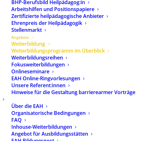
BHP-Berufsbild Heilpädagog:in
Europäischen Akademie für
Arbeitshilfen und Positionspapiere
Heilpädagogik (EAH).
Zertifizierte heilpädagogische Anbieter
Weitergehende Information
Ehrenpreis der Heilpädagogik
über die EAH
finden Sie hier
.
Stellenmarkt
Angebote
Weiterbildung
Freitextsuche:
Weiterbildungsprogramm im Überblick
Weiterbildungsreihen
Fokusweiterbildungen
Onlineseminare
Ort:
EAH Online-Ringvorlesungen
Unsere Referent:innen
Hinweise für die Gestaltung barrierearmer Vorträge
Seminarnummer:
Über die EAH
Organisatorische Bedingungen
FAQ
SUCHEN
LÖSCHEN
Inhouse-Weiterbildungen
Angebot für Ausbildungsstätten
EAH Bildungspost