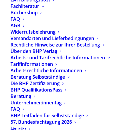
Fachliteratur
Büchershop
Seminar-Nr.: 26 F 7.3
FAQ
Leistungen der Eingliederungshilfe für
AGB
Widerrufsbelehrung
bereits eingeschulte Kinder mit
Versandarten und Lieferbedingungen
körperlichen und/oder geistigen
Rechtliche Hinweise zur Ihrer Bestellung
Behinderungen - Zuständigkeiten
Über den BHP Verlag
Anspruchsvoraussetzungen und
Arbeits- und Tarifrechtliche Informationen
Tarifinformationen
Leistungsumfang
Arbeitsrechtliche Informationen
Ort: Online
Beratung Selbstständige
Die BHP Zertifizierung
BHP QualifikationsPass
Datum:
Beratung
29.09.2026 – 13.10.2026
Unternehmer:innentag
Anmeldeschluss: 28.08.2026
FAQ
BHP Leitfaden für Selbstständige
Plätze verfügbar
57. Bundesfachtagung 2026
Referent:innen:
Kerrin Stumpf
Aktuelles