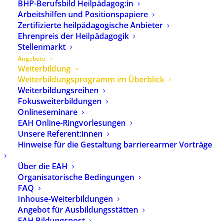
BHP-Berufsbild Heilpädagog:in
Europäischen Akademie für
Arbeitshilfen und Positionspapiere
Heilpädagogik (EAH).
Zertifizierte heilpädagogische Anbieter
Weitergehende Information
Ehrenpreis der Heilpädagogik
über die EAH
finden Sie hier
.
Stellenmarkt
Angebote
Weiterbildung
Freitextsuche:
Weiterbildungsprogramm im Überblick
Weiterbildungsreihen
Fokusweiterbildungen
Onlineseminare
Ort:
EAH Online-Ringvorlesungen
Unsere Referent:innen
Hinweise für die Gestaltung barrierearmer Vorträge
Seminarnummer:
Über die EAH
Organisatorische Bedingungen
FAQ
SUCHEN
LÖSCHEN
Inhouse-Weiterbildungen
Angebot für Ausbildungsstätten
EAH Bildungspost