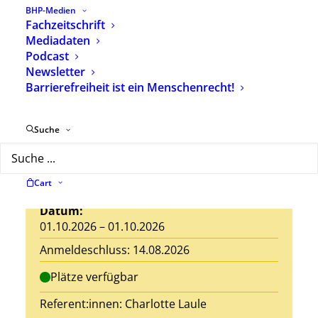
BHP-Medien
Fachzeitschrift
Mediadaten
Seminar-Nr.: 26 E 11
Podcast
Newsletter
Jedes Kind ist einzigartig!
Barrierefreiheit ist ein Menschenrecht!
Heilpädagogische Begleitung von
Eltern im Umgang mit der Diagnose
Suche
einer Beeinträchtigung ihres Kindes
Ort: Ausbildungshotel St. Theresia,
Hanebergstr. 8, 80637 München
Cart
Datum:
01.10.2026 – 01.10.2026
Anmeldeschluss: 14.08.2026
Plätze verfügbar
Referent:innen:
Charlotte Laule