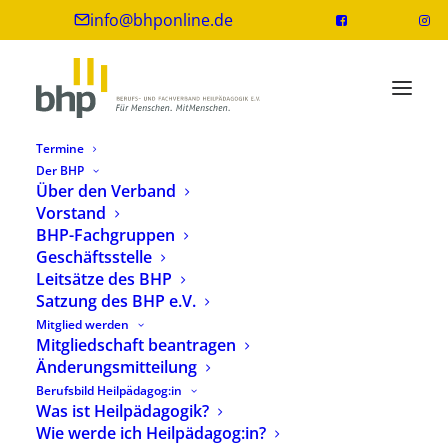
info@bhponline.de
Termine
Der BHP
Über den Verband
Vorstand
BHP-Fachgruppen
Geschäftsstelle
Leitsätze des BHP
Satzung des BHP e.V.
Mitglied werden
Weiterbildungsprogramm im Überblick
Mitgliedschaft beantragen
Änderungsmitteilung
Berufsbild Heilpädagog:in
Was ist Heilpädagogik?
Ein Weiterbildungsangebot der
Wie werde ich Heilpädagog:in?