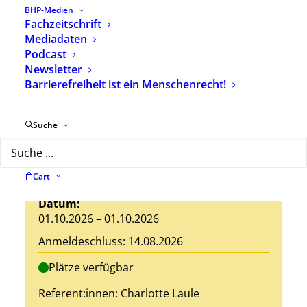
BHP-Medien
Fachzeitschrift
Mediadaten
Seminar-Nr.: 26 E 11
Podcast
Newsletter
Jedes Kind ist einzigartig!
Barrierefreiheit ist ein Menschenrecht!
Heilpädagogische Begleitung von
Eltern im Umgang mit der Diagnose
Suche
einer Beeinträchtigung ihres Kindes
Ort: Ausbildungshotel St. Theresia,
Hanebergstr. 8, 80637 München
Cart
Datum:
01.10.2026 – 01.10.2026
Anmeldeschluss: 14.08.2026
Plätze verfügbar
Referent:innen:
Charlotte Laule