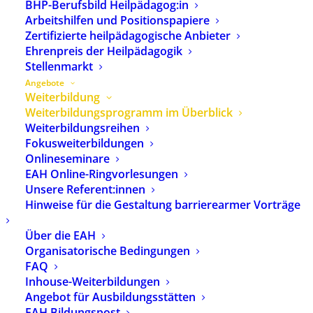
BHP-Berufsbild Heilpädagog:in
Europäischen Akademie für
Arbeitshilfen und Positionspapiere
Heilpädagogik (EAH).
Zertifizierte heilpädagogische Anbieter
Weitergehende Information
Ehrenpreis der Heilpädagogik
über die EAH
finden Sie hier
.
Stellenmarkt
Angebote
Weiterbildung
Freitextsuche:
Weiterbildungsprogramm im Überblick
Weiterbildungsreihen
Fokusweiterbildungen
Onlineseminare
Ort:
EAH Online-Ringvorlesungen
Unsere Referent:innen
Hinweise für die Gestaltung barrierearmer Vorträge
Seminarnummer:
Über die EAH
Organisatorische Bedingungen
FAQ
SUCHEN
LÖSCHEN
Inhouse-Weiterbildungen
Angebot für Ausbildungsstätten
EAH Bildungspost