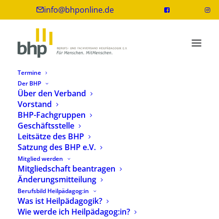
info@bhponline.de
Termine
Der BHP
Über den Verband
Vorstand
BHP-Fachgruppen
Geschäftsstelle
Leitsätze des BHP
Satzung des BHP e.V.
Mitglied werden
Weiterbildungsprogramm im Überblick
Mitgliedschaft beantragen
Änderungsmitteilung
Berufsbild Heilpädagog:in
Was ist Heilpädagogik?
Ein Weiterbildungsangebot der
Wie werde ich Heilpädagog:in?