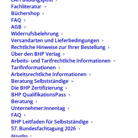
Fachliteratur
Büchershop
Seminar-Nr.: 26 F 7.3
FAQ
Leistungen der Eingliederungshilfe für
AGB
Widerrufsbelehrung
bereits eingeschulte Kinder mit
Versandarten und Lieferbedingungen
körperlichen und/oder geistigen
Rechtliche Hinweise zur Ihrer Bestellung
Behinderungen - Zuständigkeiten
Über den BHP Verlag
Anspruchsvoraussetzungen und
Arbeits- und Tarifrechtliche Informationen
Tarifinformationen
Leistungsumfang
Arbeitsrechtliche Informationen
Ort: Online
Beratung Selbstständige
Die BHP Zertifizierung
BHP QualifikationsPass
Datum:
Beratung
29.09.2026 – 13.10.2026
Unternehmer:innentag
Anmeldeschluss: 28.08.2026
FAQ
BHP Leitfaden für Selbstständige
Plätze verfügbar
57. Bundesfachtagung 2026
Referent:innen:
Kerrin Stumpf
Aktuelles