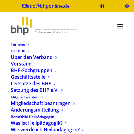
info@bhponline.de
Termine
Der BHP
Über den Verband
Vorstand
BHP-Fachgruppen
Geschäftsstelle
Leitsätze des BHP
Satzung des BHP e.V.
Mitglied werden
Weiterbildungsprogramm im Überblick
Mitgliedschaft beantragen
Änderungsmitteilung
Berufsbild Heilpädagog:in
Was ist Heilpädagogik?
Ein Weiterbildungsangebot der
Wie werde ich Heilpädagog:in?