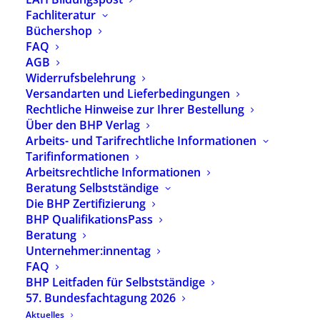
Fachliteratur
Büchershop
Seminar-Nr.: 26 W 1.16
FAQ
Spiel als diagnostischer Zugang in der
AGB
Widerrufsbelehrung
Heilpädagogik bei Kindern mit sozial-
Versandarten und Lieferbedingungen
emotionalen
Rechtliche Hinweise zur Ihrer Bestellung
Entwicklungsschwierigkeiten
Über den BHP Verlag
Arbeits- und Tarifrechtliche Informationen
Ort: Freie Heilpädagogische Praxis Leginovic,
Tarifinformationen
Zur Eisernen Hand 27, 64367 Mühltal -Traisa
Arbeitsrechtliche Informationen
Beratung Selbstständige
Datum:
Die BHP Zertifizierung
28.08.2026 – 29.08.2026
BHP QualifikationsPass
Beratung
Anmeldeschluss: 25.08.2026
Unternehmer:innentag
Plätze verfügbar
FAQ
BHP Leitfaden für Selbstständige
Referent:innen:
Sandra Leginovic
57. Bundesfachtagung 2026
Aktuelles