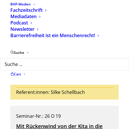
BHP-Medien
Fachzeitschrift
Seminar-Nr.: 26 O 18
Mediadaten
Elternbildung im Kontext von
Podcast
Newsletter
Autismus und Migration
Barrierefreiheit ist ein Menschenrecht!
Ort: Online
Suche
Datum:
10.09.2026 – 12.11.2026
Anmeldeschluss: 07.09.2026
Cart
Wenige Plätze verfügbar
Referent:innen:
Silke Schellbach
Seminar-Nr.: 26 O 19
Mit Rückenwind von der Kita in die