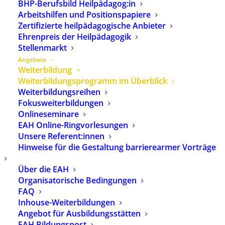
BHP-Berufsbild Heilpädagog:in
Europäischen Akademie für
Arbeitshilfen und Positionspapiere
Heilpädagogik (EAH).
Zertifizierte heilpädagogische Anbieter
Weitergehende Information
Ehrenpreis der Heilpädagogik
über die EAH
finden Sie hier
.
Stellenmarkt
Angebote
Weiterbildung
Freitextsuche:
Weiterbildungsprogramm im Überblick
Weiterbildungsreihen
Fokusweiterbildungen
Onlineseminare
Ort:
EAH Online-Ringvorlesungen
Unsere Referent:innen
Hinweise für die Gestaltung barrierearmer Vorträge
Seminarnummer:
Über die EAH
Organisatorische Bedingungen
FAQ
SUCHEN
LÖSCHEN
Inhouse-Weiterbildungen
Angebot für Ausbildungsstätten
EAH Bildungspost