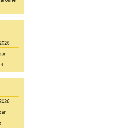
Caroline
.2026
bar
ett
.2026
bar
e