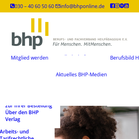
Inhouse-
030 – 40 60 50 60
info@bhponline.de
Weiterbildungen
Angebot für
Ausbildungsstätten
EAH Bildungspost
Fachliteratur
Mitgliedschaft
Büchershop
Mitglied werden
Berufsbild H
Fachzeitsch
beantragen
FAQ
Mediadate
Änderungsmitteilung
AGB
Aktuelles
BHP-Medien
Podcast
Widerrufsbelehrung
Newsletter
Versandarten und
Barrierefrei
Lieferbedingungen
ein Mensch
Rechtliche Hinweise
zur Ihrer Bestellung
Über den BHP
Verlag
Arbeits- und
Tarifrechtliche