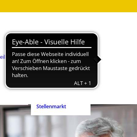
Was ist
Heilpädagogik?
Wie werde ich
Heilpädagog:in?
BHP-Berufsbild
Heilpädagog:in
eilpädagog:in
Arbeitshilfen und
rift
Positionspapiere
n
Zertifizierte
heilpädagogische
Anbieter
heit ist
Ehrenpreis der
enrecht!
Heilpädagogik
Stellenmarkt