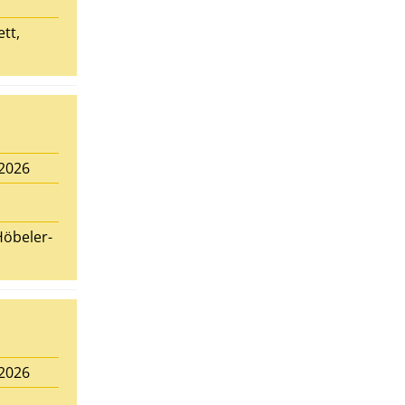
ett
,
.2026
Höbeler-
.2026