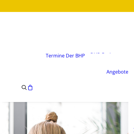
Über den Verband
Vorstand
BHP-Fachgruppen
Termine
Der BHP
Geschäftsstelle
Leitsätze des BHP
Angebote
Satzung des BHP
e.V.