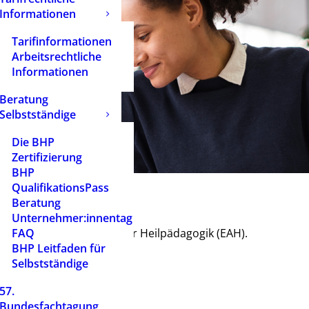
Informationen
Tarifinformationen
Arbeitsrechtliche
Informationen
Beratung
Selbstständige
Die BHP
Zertifizierung
BHP
QualifikationsPass
Beratung
Unternehmer:innentag
uropäischen Akademie für Heilpädagogik (EAH).
FAQ
BHP Leitfaden für
r die EAH
finden Sie hier
.
Selbstständige
57.
Bundesfachtagung