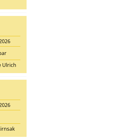
.2026
bar
 Ulrich
.2026
irnsak